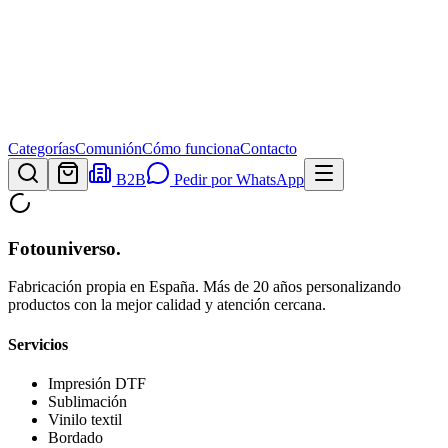
Categorías
Comunión
Cómo funciona
Contacto
B2B
Pedir por WhatsApp
Fotouniverso
.
Fabricación propia en España. Más de 20 años personalizando
productos con la mejor calidad y atención cercana.
Servicios
Impresión DTF
Sublimación
Vinilo textil
Bordado