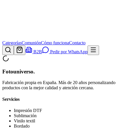
Categorías
Comunión
Cómo funciona
Contacto
B2B
Pedir por WhatsApp
Fotouniverso
.
Fabricación propia en España. Más de 20 años personalizando
productos con la mejor calidad y atención cercana.
Servicios
Impresión DTF
Sublimación
Vinilo textil
Bordado