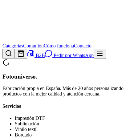
Categorías
Comunión
Cómo funciona
Contacto
B2B
Pedir por WhatsApp
Fotouniverso
.
Fabricación propia en España. Más de 20 años personalizando
productos con la mejor calidad y atención cercana.
Servicios
Impresión DTF
Sublimación
Vinilo textil
Bordado