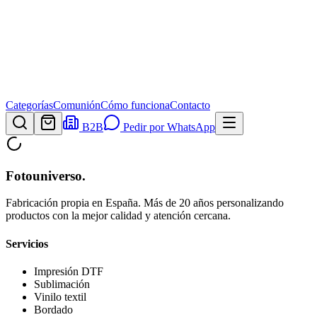
Categorías
Comunión
Cómo funciona
Contacto
B2B
Pedir por WhatsApp
Fotouniverso
.
Fabricación propia en España. Más de 20 años personalizando
productos con la mejor calidad y atención cercana.
Servicios
Impresión DTF
Sublimación
Vinilo textil
Bordado