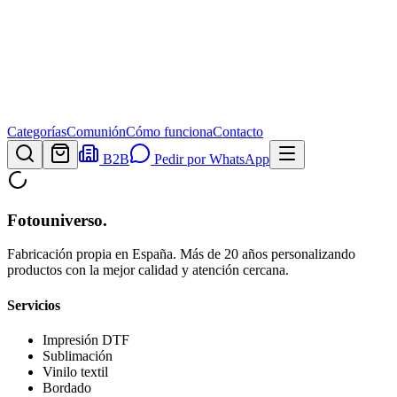
Categorías
Comunión
Cómo funciona
Contacto
B2B
Pedir por WhatsApp
Fotouniverso
.
Fabricación propia en España. Más de 20 años personalizando
productos con la mejor calidad y atención cercana.
Servicios
Impresión DTF
Sublimación
Vinilo textil
Bordado