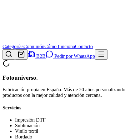
Categorías
Comunión
Cómo funciona
Contacto
B2B
Pedir por WhatsApp
Fotouniverso
.
Fabricación propia en España. Más de 20 años personalizando
productos con la mejor calidad y atención cercana.
Servicios
Impresión DTF
Sublimación
Vinilo textil
Bordado