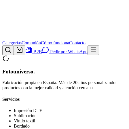
Categorías
Comunión
Cómo funciona
Contacto
B2B
Pedir por WhatsApp
Fotouniverso
.
Fabricación propia en España. Más de 20 años personalizando
productos con la mejor calidad y atención cercana.
Servicios
Impresión DTF
Sublimación
Vinilo textil
Bordado