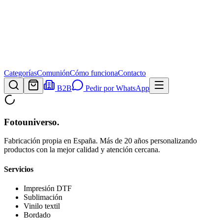
Categorías
Comunión
Cómo funciona
Contacto
B2B
Pedir por WhatsApp
Fotouniverso
.
Fabricación propia en España. Más de 20 años personalizando
productos con la mejor calidad y atención cercana.
Servicios
Impresión DTF
Sublimación
Vinilo textil
Bordado