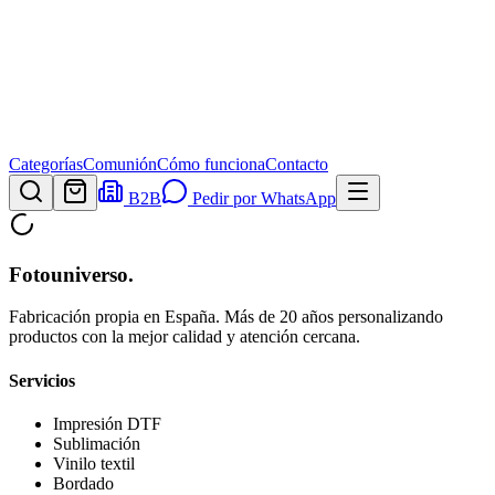
Categorías
Comunión
Cómo funciona
Contacto
B2B
Pedir por WhatsApp
Fotouniverso
.
Fabricación propia en España. Más de 20 años personalizando
productos con la mejor calidad y atención cercana.
Servicios
Impresión DTF
Sublimación
Vinilo textil
Bordado