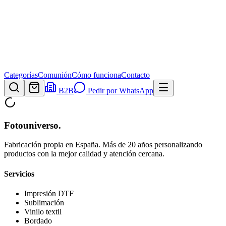
Categorías
Comunión
Cómo funciona
Contacto
B2B
Pedir por WhatsApp
Fotouniverso
.
Fabricación propia en España. Más de 20 años personalizando
productos con la mejor calidad y atención cercana.
Servicios
Impresión DTF
Sublimación
Vinilo textil
Bordado