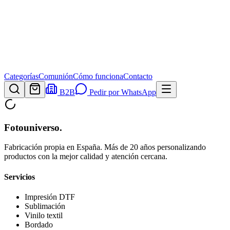
Categorías
Comunión
Cómo funciona
Contacto
B2B
Pedir por WhatsApp
Fotouniverso
.
Fabricación propia en España. Más de 20 años personalizando
productos con la mejor calidad y atención cercana.
Servicios
Impresión DTF
Sublimación
Vinilo textil
Bordado