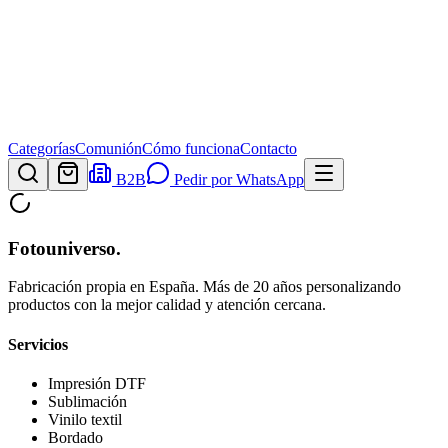
Categorías
Comunión
Cómo funciona
Contacto
B2B
Pedir por WhatsApp
Fotouniverso
.
Fabricación propia en España. Más de 20 años personalizando
productos con la mejor calidad y atención cercana.
Servicios
Impresión DTF
Sublimación
Vinilo textil
Bordado