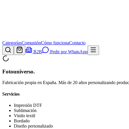
Categorías
Comunión
Cómo funciona
Contacto
B2B
Pedir por WhatsApp
Fotouniverso
.
Fabricación propia en España. Más de 20 años personalizando product
Servicios
Impresión DTF
Sublimación
Vinilo textil
Bordado
Diseño personalizado