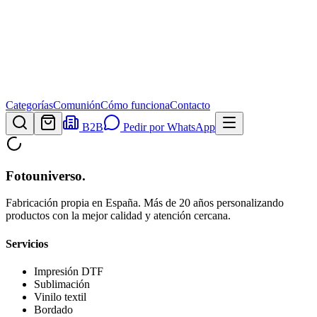
Categorías
Comunión
Cómo funciona
Contacto
B2B
Pedir por WhatsApp
Fotouniverso
.
Fabricación propia en España. Más de 20 años personalizando
productos con la mejor calidad y atención cercana.
Servicios
Impresión DTF
Sublimación
Vinilo textil
Bordado