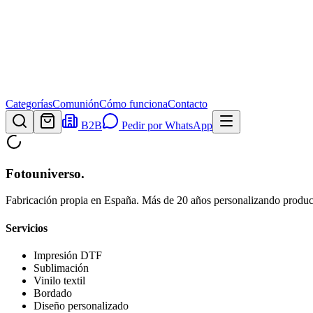
Categorías
Comunión
Cómo funciona
Contacto
B2B
Pedir por WhatsApp
Fotouniverso
.
Fabricación propia en España. Más de 20 años personalizando product
Servicios
Impresión DTF
Sublimación
Vinilo textil
Bordado
Diseño personalizado