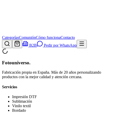
Categorías
Comunión
Cómo funciona
Contacto
B2B
Pedir por WhatsApp
Fotouniverso
.
Fabricación propia en España. Más de 20 años personalizando
productos con la mejor calidad y atención cercana.
Servicios
Impresión DTF
Sublimación
Vinilo textil
Bordado