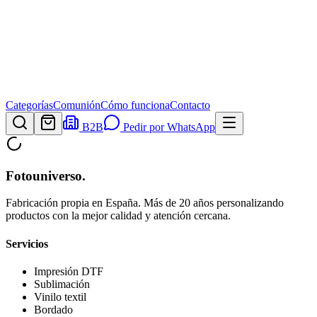
Categorías
Comunión
Cómo funciona
Contacto
B2B
Pedir por WhatsApp
Fotouniverso
.
Fabricación propia en España. Más de 20 años personalizando
productos con la mejor calidad y atención cercana.
Servicios
Impresión DTF
Sublimación
Vinilo textil
Bordado