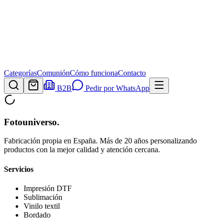
Categorías
Comunión
Cómo funciona
Contacto
B2B
Pedir por WhatsApp
Fotouniverso
.
Fabricación propia en España. Más de 20 años personalizando
productos con la mejor calidad y atención cercana.
Servicios
Impresión DTF
Sublimación
Vinilo textil
Bordado