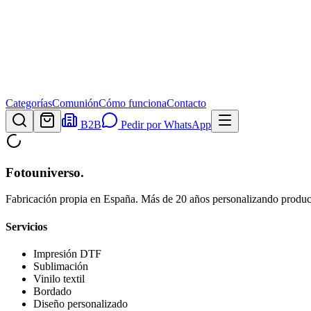
Categorías
Comunión
Cómo funciona
Contacto
B2B
Pedir por WhatsApp
Fotouniverso
.
Fabricación propia en España. Más de 20 años personalizando product
Servicios
Impresión DTF
Sublimación
Vinilo textil
Bordado
Diseño personalizado