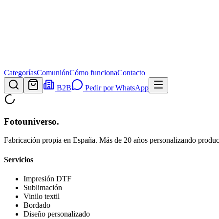
Categorías
Comunión
Cómo funciona
Contacto
B2B
Pedir por WhatsApp
Fotouniverso
.
Fabricación propia en España. Más de 20 años personalizando product
Servicios
Impresión DTF
Sublimación
Vinilo textil
Bordado
Diseño personalizado