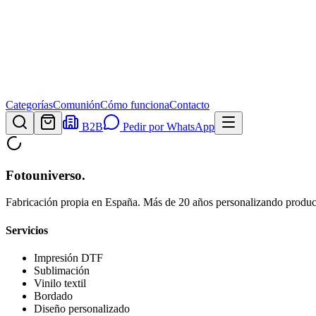
Categorías
Comunión
Cómo funciona
Contacto
B2B
Pedir por WhatsApp
Fotouniverso
.
Fabricación propia en España. Más de 20 años personalizando product
Servicios
Impresión DTF
Sublimación
Vinilo textil
Bordado
Diseño personalizado