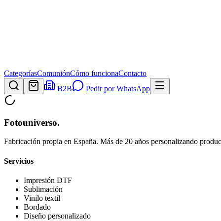
Categorías
Comunión
Cómo funciona
Contacto
B2B
Pedir por WhatsApp
Fotouniverso
.
Fabricación propia en España. Más de 20 años personalizando product
Servicios
Impresión DTF
Sublimación
Vinilo textil
Bordado
Diseño personalizado