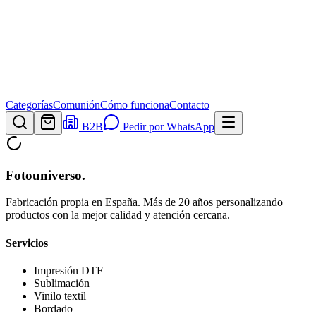
Categorías
Comunión
Cómo funciona
Contacto
B2B
Pedir por WhatsApp
Fotouniverso
.
Fabricación propia en España. Más de 20 años personalizando
productos con la mejor calidad y atención cercana.
Servicios
Impresión DTF
Sublimación
Vinilo textil
Bordado