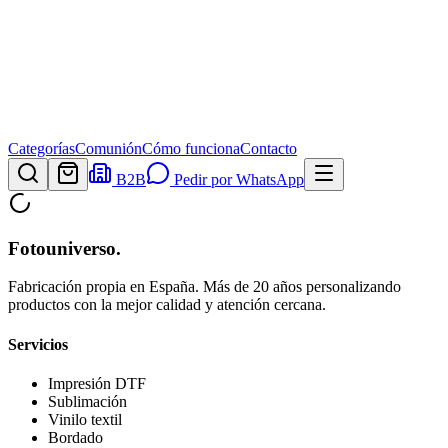
Categorías
Comunión
Cómo funciona
Contacto
B2B
Pedir por WhatsApp
Fotouniverso
.
Fabricación propia en España. Más de 20 años personalizando
productos con la mejor calidad y atención cercana.
Servicios
Impresión DTF
Sublimación
Vinilo textil
Bordado