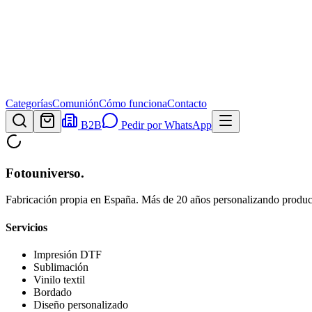
Categorías
Comunión
Cómo funciona
Contacto
B2B
Pedir por WhatsApp
Fotouniverso
.
Fabricación propia en España. Más de 20 años personalizando product
Servicios
Impresión DTF
Sublimación
Vinilo textil
Bordado
Diseño personalizado