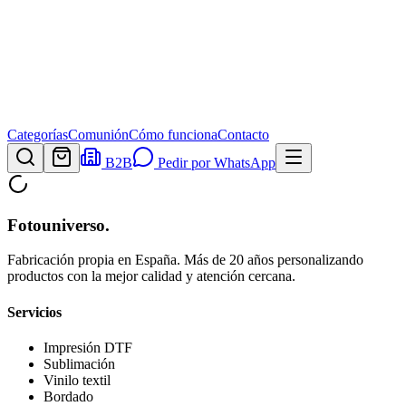
Categorías
Comunión
Cómo funciona
Contacto
B2B
Pedir por WhatsApp
Fotouniverso
.
Fabricación propia en España. Más de 20 años personalizando
productos con la mejor calidad y atención cercana.
Servicios
Impresión DTF
Sublimación
Vinilo textil
Bordado