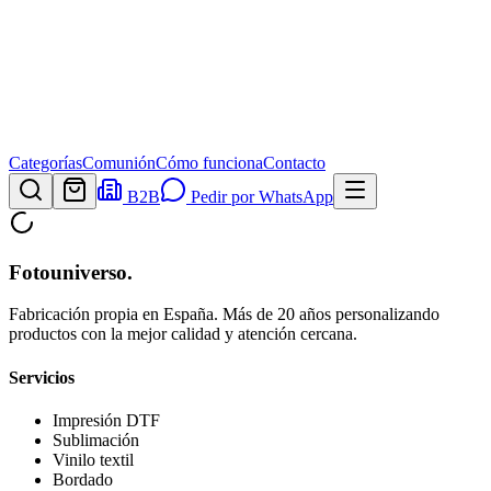
Categorías
Comunión
Cómo funciona
Contacto
B2B
Pedir por WhatsApp
Fotouniverso
.
Fabricación propia en España. Más de 20 años personalizando
productos con la mejor calidad y atención cercana.
Servicios
Impresión DTF
Sublimación
Vinilo textil
Bordado