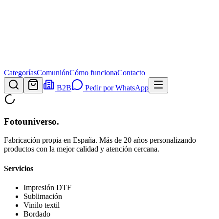
Categorías
Comunión
Cómo funciona
Contacto
B2B
Pedir por WhatsApp
Fotouniverso
.
Fabricación propia en España. Más de 20 años personalizando
productos con la mejor calidad y atención cercana.
Servicios
Impresión DTF
Sublimación
Vinilo textil
Bordado