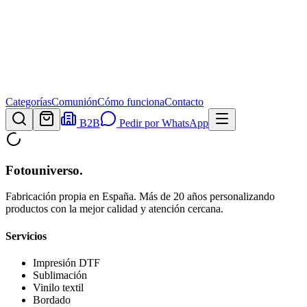
Categorías
Comunión
Cómo funciona
Contacto
B2B
Pedir por WhatsApp
Fotouniverso
.
Fabricación propia en España. Más de 20 años personalizando
productos con la mejor calidad y atención cercana.
Servicios
Impresión DTF
Sublimación
Vinilo textil
Bordado