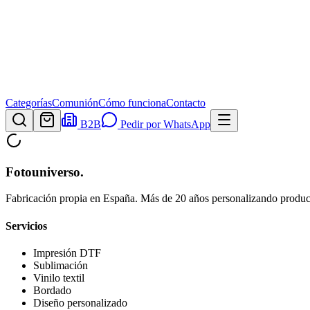
Categorías
Comunión
Cómo funciona
Contacto
B2B
Pedir por WhatsApp
Fotouniverso
.
Fabricación propia en España. Más de 20 años personalizando product
Servicios
Impresión DTF
Sublimación
Vinilo textil
Bordado
Diseño personalizado