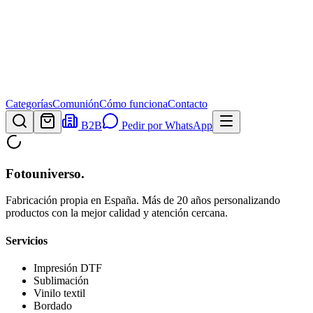
Categorías
Comunión
Cómo funciona
Contacto
B2B
Pedir por WhatsApp
Fotouniverso
.
Fabricación propia en España. Más de 20 años personalizando
productos con la mejor calidad y atención cercana.
Servicios
Impresión DTF
Sublimación
Vinilo textil
Bordado