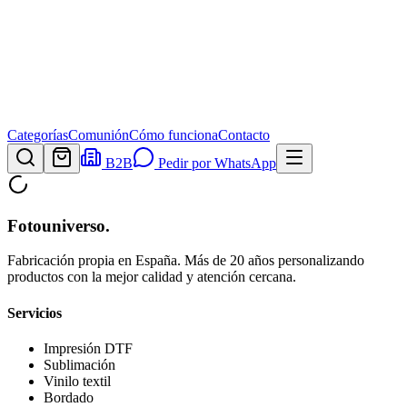
Categorías
Comunión
Cómo funciona
Contacto
B2B
Pedir por WhatsApp
Fotouniverso
.
Fabricación propia en España. Más de 20 años personalizando
productos con la mejor calidad y atención cercana.
Servicios
Impresión DTF
Sublimación
Vinilo textil
Bordado