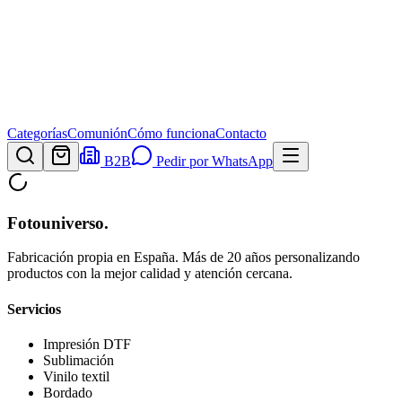
Categorías
Comunión
Cómo funciona
Contacto
B2B
Pedir por WhatsApp
Fotouniverso
.
Fabricación propia en España. Más de 20 años personalizando
productos con la mejor calidad y atención cercana.
Servicios
Impresión DTF
Sublimación
Vinilo textil
Bordado