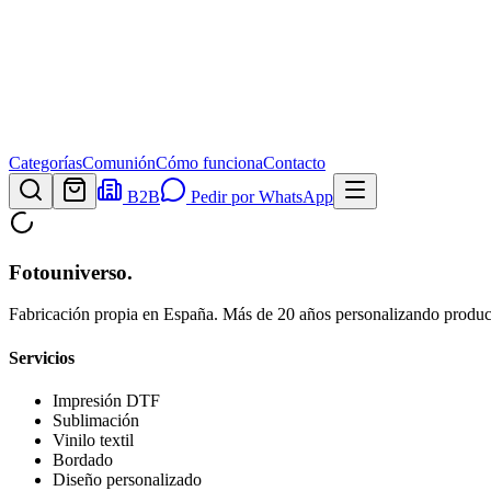
Categorías
Comunión
Cómo funciona
Contacto
B2B
Pedir por WhatsApp
Fotouniverso
.
Fabricación propia en España. Más de 20 años personalizando product
Servicios
Impresión DTF
Sublimación
Vinilo textil
Bordado
Diseño personalizado