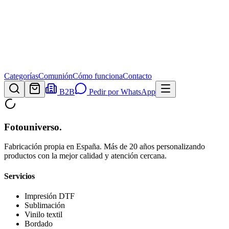
Categorías
Comunión
Cómo funciona
Contacto
B2B
Pedir por WhatsApp
Fotouniverso
.
Fabricación propia en España. Más de 20 años personalizando
productos con la mejor calidad y atención cercana.
Servicios
Impresión DTF
Sublimación
Vinilo textil
Bordado