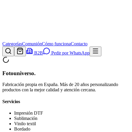
Categorías
Comunión
Cómo funciona
Contacto
B2B
Pedir por WhatsApp
Fotouniverso
.
Fabricación propia en España. Más de 20 años personalizando
productos con la mejor calidad y atención cercana.
Servicios
Impresión DTF
Sublimación
Vinilo textil
Bordado