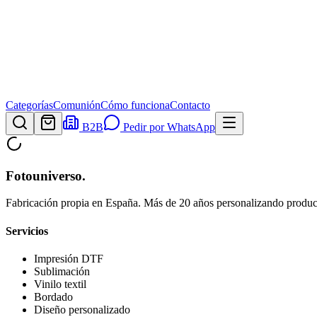
Categorías
Comunión
Cómo funciona
Contacto
B2B
Pedir por WhatsApp
Fotouniverso
.
Fabricación propia en España. Más de 20 años personalizando product
Servicios
Impresión DTF
Sublimación
Vinilo textil
Bordado
Diseño personalizado