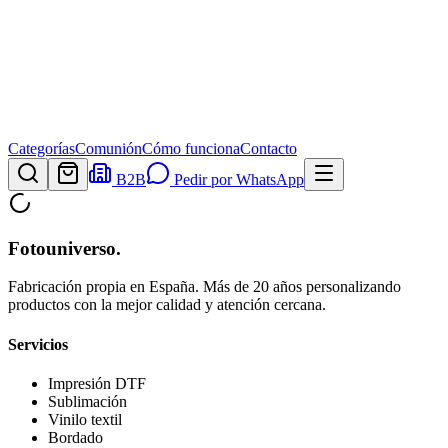
Categorías
Comunión
Cómo funciona
Contacto
B2B
Pedir por WhatsApp
Fotouniverso
.
Fabricación propia en España. Más de 20 años personalizando
productos con la mejor calidad y atención cercana.
Servicios
Impresión DTF
Sublimación
Vinilo textil
Bordado