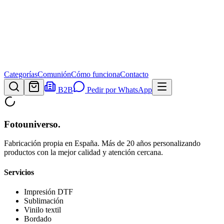
Categorías
Comunión
Cómo funciona
Contacto
B2B
Pedir por WhatsApp
Fotouniverso
.
Fabricación propia en España. Más de 20 años personalizando
productos con la mejor calidad y atención cercana.
Servicios
Impresión DTF
Sublimación
Vinilo textil
Bordado