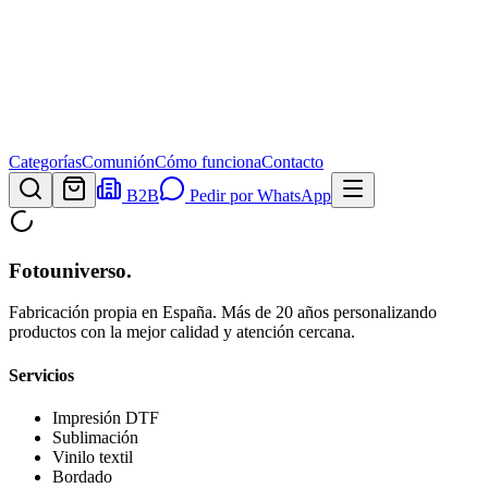
Categorías
Comunión
Cómo funciona
Contacto
B2B
Pedir por WhatsApp
Fotouniverso
.
Fabricación propia en España. Más de 20 años personalizando
productos con la mejor calidad y atención cercana.
Servicios
Impresión DTF
Sublimación
Vinilo textil
Bordado