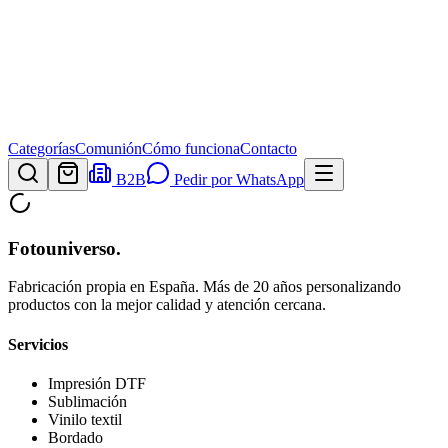
Categorías
Comunión
Cómo funciona
Contacto
B2B
Pedir por WhatsApp
Fotouniverso
.
Fabricación propia en España. Más de 20 años personalizando
productos con la mejor calidad y atención cercana.
Servicios
Impresión DTF
Sublimación
Vinilo textil
Bordado