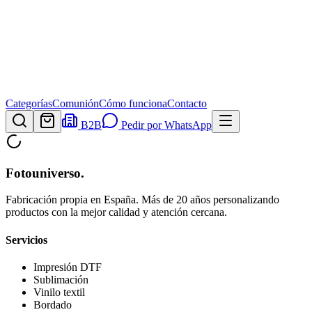
Categorías
Comunión
Cómo funciona
Contacto
B2B
Pedir por WhatsApp
Fotouniverso
.
Fabricación propia en España. Más de 20 años personalizando
productos con la mejor calidad y atención cercana.
Servicios
Impresión DTF
Sublimación
Vinilo textil
Bordado