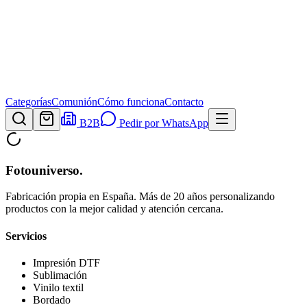
Categorías
Comunión
Cómo funciona
Contacto
B2B
Pedir por WhatsApp
Fotouniverso
.
Fabricación propia en España. Más de 20 años personalizando
productos con la mejor calidad y atención cercana.
Servicios
Impresión DTF
Sublimación
Vinilo textil
Bordado