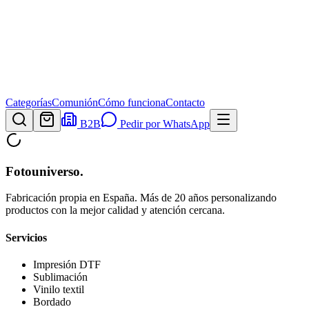
Categorías
Comunión
Cómo funciona
Contacto
B2B
Pedir por WhatsApp
Fotouniverso
.
Fabricación propia en España. Más de 20 años personalizando
productos con la mejor calidad y atención cercana.
Servicios
Impresión DTF
Sublimación
Vinilo textil
Bordado