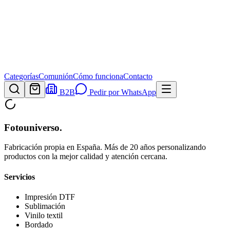
Categorías
Comunión
Cómo funciona
Contacto
B2B
Pedir por WhatsApp
Fotouniverso
.
Fabricación propia en España. Más de 20 años personalizando
productos con la mejor calidad y atención cercana.
Servicios
Impresión DTF
Sublimación
Vinilo textil
Bordado