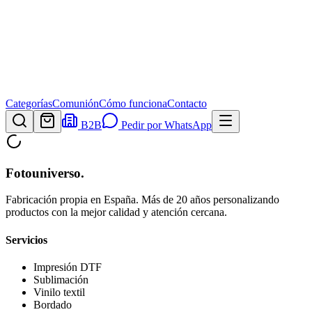
Categorías
Comunión
Cómo funciona
Contacto
B2B
Pedir por WhatsApp
Fotouniverso
.
Fabricación propia en España. Más de 20 años personalizando
productos con la mejor calidad y atención cercana.
Servicios
Impresión DTF
Sublimación
Vinilo textil
Bordado