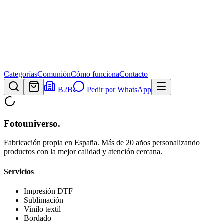
Categorías
Comunión
Cómo funciona
Contacto
B2B
Pedir por WhatsApp
Fotouniverso
.
Fabricación propia en España. Más de 20 años personalizando
productos con la mejor calidad y atención cercana.
Servicios
Impresión DTF
Sublimación
Vinilo textil
Bordado