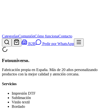
Categorías
Comunión
Cómo funciona
Contacto
B2B
Pedir por WhatsApp
Fotouniverso
.
Fabricación propia en España. Más de 20 años personalizando
productos con la mejor calidad y atención cercana.
Servicios
Impresión DTF
Sublimación
Vinilo textil
Bordado