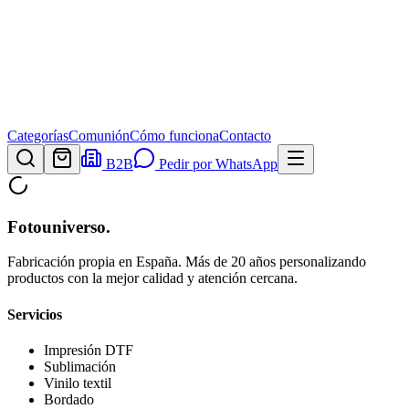
Categorías
Comunión
Cómo funciona
Contacto
B2B
Pedir por WhatsApp
Fotouniverso
.
Fabricación propia en España. Más de 20 años personalizando
productos con la mejor calidad y atención cercana.
Servicios
Impresión DTF
Sublimación
Vinilo textil
Bordado