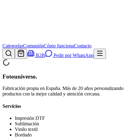
Categorías
Comunión
Cómo funciona
Contacto
B2B
Pedir por WhatsApp
Fotouniverso
.
Fabricación propia en España. Más de 20 años personalizando
productos con la mejor calidad y atención cercana.
Servicios
Impresión DTF
Sublimación
Vinilo textil
Bordado